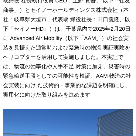
取締役 社長執行役員 CEO：上野 真吾、 以下「住友
商事」）とセイノーホールディングス株式会社（本
社：岐阜県大垣市、代表取 締役社長：田口義隆、以
下「セイノーHD」）は、千葉県内で2025年2月20日
に Advanced Air Mobility（以下「AAM」）の社会実
装を見据えた通常時および緊急時の物流 実証実験を
ヘリコプターを活用して実施しました。本実証で
は、物流の効率化や人手不足 対策に加え、災害時の
緊急輸送手段としての可能性を検証。AAM 物流の社
会実装に向け た技術的・事業的な課題を明確にし、
実用化に向けた取り組みを進めます。